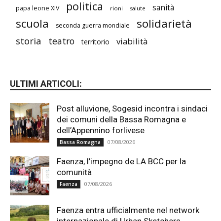
politica
sanità
papa leone XIV
rioni
salute
scuola
solidarietà
seconda guerra mondiale
storia
teatro
viabilità
territorio
ULTIMI ARTICOLI:
Post alluvione, Sogesid incontra i sindaci
dei comuni della Bassa Romagna e
dell’Appennino forlivese
07/08/2026
Bassa Romagna
Faenza, l’impegno de LA BCC per la
comunità
07/08/2026
Faenza
Faenza entra ufficialmente nel network