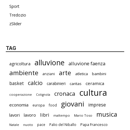
Sport
Tredozio
zSlider
TAG
alluvione
alluvione faenza
agricoltura
ambiente
arte
atletica
bambini
anziani
calcio
basket
ceramica
carabinieri
caritas
cultura
cronaca
cooperazione
Cotignola
giovani
imprese
economia
europa
food
musica
libri
lavori
lavoro
maltempo
Mario Toso
Papa Francesco
pace
Palio del Niballo
Natale
nuoto