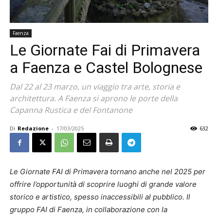
Faenza
Le Giornate Fai di Primavera
a Faenza e Castel Bolognese
Dal 22 al 23 marzo, un viaggio tra arte, storia e
architettura. A Faenza si aprono le porte della
Capanna Rustica e del Fontanone
Di
Redazione
-
17/03/2025
632
Le Giornate FAI di Primavera tornano anche nel 2025 per
offrire l’opportunità di scoprire luoghi di grande valore
storico e artistico, spesso inaccessibili al pubblico. Il
gruppo FAI di Faenza, in collaborazione con la