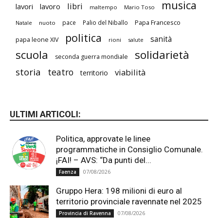
musica
libri
lavori
lavoro
maltempo
Mario Toso
Papa Francesco
pace
Palio del Niballo
Natale
nuoto
politica
sanità
papa leone XIV
rioni
salute
scuola
solidarietà
seconda guerra mondiale
storia
teatro
viabilità
territorio
ULTIMI ARTICOLI:
Politica, approvate le linee
programmatiche in Consiglio Comunale.
¡FAI! – AVS: “Da punti del...
07/08/2026
Faenza
Gruppo Hera: 198 milioni di euro al
territorio provinciale ravennate nel 2025
07/08/2026
Provincia di Ravenna