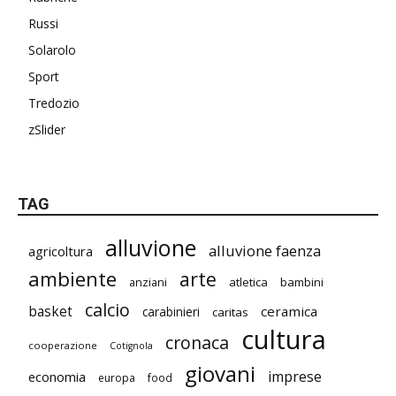
Russi
Solarolo
Sport
Tredozio
zSlider
TAG
alluvione
alluvione faenza
agricoltura
ambiente
arte
atletica
bambini
anziani
calcio
basket
ceramica
carabinieri
caritas
cultura
cronaca
cooperazione
Cotignola
giovani
imprese
economia
europa
food