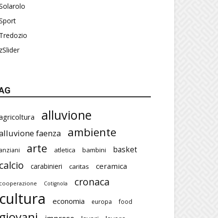
Solarolo
Sport
Tredozio
zSlider
AG
alluvione
agricoltura
ambiente
alluvione faenza
arte
basket
atletica
bambini
anziani
calcio
ceramica
carabinieri
caritas
cronaca
cooperazione
Cotignola
cultura
economia
europa
food
giovani