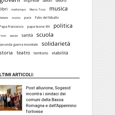
imprese
lavori
lavoro
musica
libri
maltempo
Mario Toso
pace
Palio del Niballo
Natale
nuoto
politica
Papa Francesco
papa leone XIV
scuola
sanità
rioni
salute
solidarietà
seconda guerra mondiale
storia
teatro
viabilità
territorio
LTIMI ARTICOLI:
Post alluvione, Sogesid
incontra i sindaci dei
comuni della Bassa
Romagna e dell’Appennino
forlivese