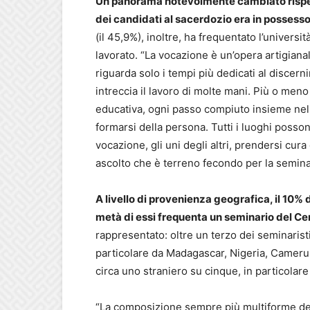
Un panorama notevolmente cambiato rispett
dei candidati al sacerdozio era in possesso
(il 45,9%), inoltre, ha frequentato l’univers
lavorato. “La vocazione è un’opera artigianal
riguarda solo i tempi più dedicati al discer
intreccia il lavoro di molte mani. Più o men
educativa, ogni passo compiuto insieme nella
formarsi della persona. Tutti i luoghi posson
vocazione, gli uni degli altri, prendersi cura
ascolto che è terreno fecondo per la semina
A livello di provenienza geografica, il 10% 
metà di essi frequenta un seminario del Cent
rappresentato: oltre un terzo dei seminarist
particolare da Madagascar, Nigeria, Cameru
circa uno straniero su cinque, in particolar
“La composizione sempre più multiforme dei 