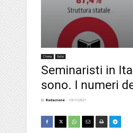
Chiesa
Italia
Seminaristi in Ita
sono. I numeri d
Di
Redazione
-
03/11/2021