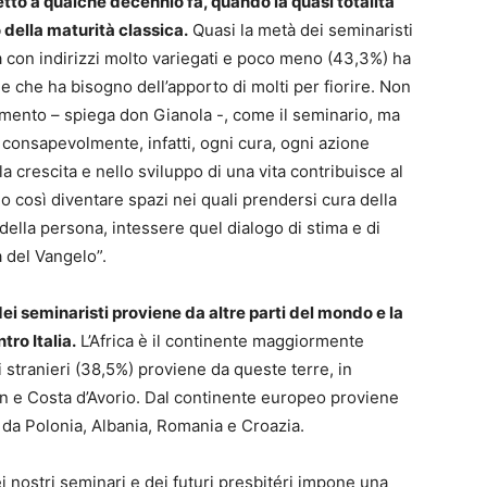
o a qualche decennio fa, quando la quasi totalità
 della maturità classica.
Quasi la metà dei seminaristi
ità con indirizzi molto variegati e poco meno (43,3%) ha
e che ha bisogno dell’apporto di molti per fiorire. Non
nimento – spiega don Gianola -, come il seminario, ma
o consapevolmente, infatti, ogni cura, ogni azione
 crescita e nello sviluppo di una vita contribuisce al
o così diventare spazi nei quali prendersi cura della
 della persona, intessere quel dialogo di stima e di
 del Vangelo”.
dei seminaristi proviene da altre parti del mondo e la
ro Italia.
L’Africa è il continente maggiormente
i stranieri (38,5%) proviene da queste terre, in
n e Costa d’Avorio. Dal continente europeo proviene
e da Polonia, Albania, Romania e Croazia.
nostri seminari e dei futuri presbitéri impone una