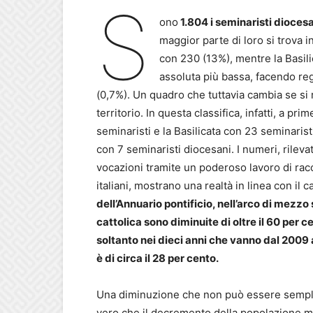
S
ono
1.804 i seminaristi diocesa
maggior parte di loro si trova i
con 230 (13%), mentre la Basili
assoluta più bassa, facendo reg
(0,7%). Un quadro che tuttavia cambia se si r
territorio. In questa classifica, infatti, a p
seminaristi e la Basilicata con 23 seminarist
con 7 seminaristi diocesani. I numeri, rilevat
vocazioni tramite un poderoso lavoro di racco
italiani, mostrano una realtà in linea con il c
dell’Annuario pontificio, nell’arco di mezzo
cattolica sono diminuite di oltre il 60 per 
soltanto nei dieci anni che vanno dal 2009 al
è di circa il 28 per cento.
Una diminuzione che non può essere sempli
vero che il decremento della popolazione mas