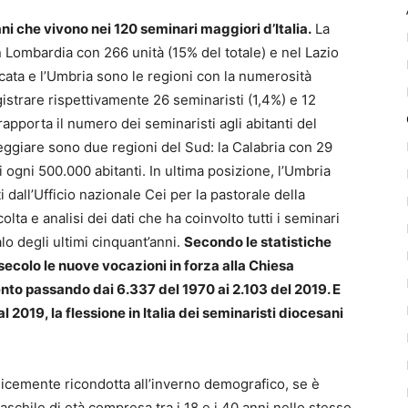
ni che vivono nei 120 seminari maggiori d’Italia.
La
n Lombardia con 266 unità (15% del totale) e nel Lazio
cata e l’Umbria sono le regioni con la numerosità
istrare rispettivamente 26 seminaristi (1,4%) e 12
apporta il numero dei seminaristi agli abitanti del
rimeggiare sono due regioni del Sud: la Calabria con 29
i ogni 500.000 abitanti. In ultima posizione, l’Umbria
i dall’Ufficio nazionale Cei per la pastorale della
lta e analisi dei dati che ha coinvolto tutti i seminari
alo degli ultimi cinquant’anni.
Secondo le statistiche
 secolo le nuove vocazioni in forza alla Chiesa
cento passando dai 6.337 del 1970 ai 2.103 del 2019. E
 2019, la flessione in Italia dei seminaristi diocesani
cemente ricondotta all’inverno demografico, se è
chile di età compresa tra i 18 e i 40 anni nello stesso