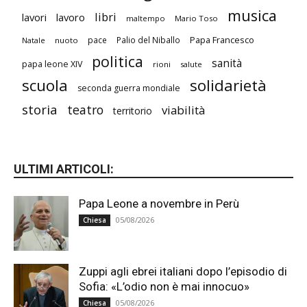
musica
libri
lavori
lavoro
maltempo
Mario Toso
Papa Francesco
pace
Palio del Niballo
Natale
nuoto
politica
sanità
papa leone XIV
rioni
salute
scuola
solidarietà
seconda guerra mondiale
storia
teatro
viabilità
territorio
ULTIMI ARTICOLI:
Papa Leone a novembre in Perù
05/08/2026
Chiesa
Zuppi agli ebrei italiani dopo l’episodio di
Sofia: «L’odio non è mai innocuo»
05/08/2026
Chiesa