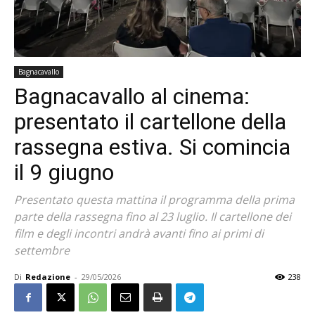
Bagnacavallo
Bagnacavallo al cinema:
presentato il cartellone della
rassegna estiva. Si comincia
il 9 giugno
Presentato questa mattina il programma della prima
parte della rassegna fino al 23 luglio. Il cartellone dei
film e degli incontri andrà avanti fino ai primi di
settembre
Di
Redazione
-
29/05/2026
238