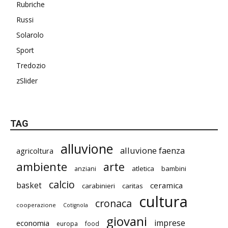
Rubriche
Russi
Solarolo
Sport
Tredozio
zSlider
TAG
alluvione
alluvione faenza
agricoltura
ambiente
arte
atletica
bambini
anziani
calcio
basket
ceramica
carabinieri
caritas
cultura
cronaca
cooperazione
Cotignola
giovani
imprese
economia
europa
food