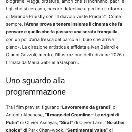
biografie, viaggi, dittature, amori che si incrinano, padri e
figli che si cercano, pecore detective e perfino il ritorno
di Miranda Priestly con “Il diavolo veste Prada 2”. Come
sempre,
l’Arena prova a tenere insieme il cinema che fa
pensare e quello che fa passare una serata tranquilla
,
con un po’ d’aria fresca del parco e il buio che arriva
piano». La direzione artistica è affidata a Ivan Baiardi e
Gianni Gozzoli, mentre l’illustrazione dell’edizione 2026 è
firmata da Maria Gabriella Gasparri.
Uno sguardo alla
programmazione
Tra i film previsti figurano “
Lavoreremo da grandi
” di
Antonio Albanese, “
Il mago del Cremlino – Le origini di
Putin
” di Olivier Assayas, “
Sirat
” di Oliver Laxe, “
No other
choice
” di Park Chan-wook, “
Sentimental value
” di