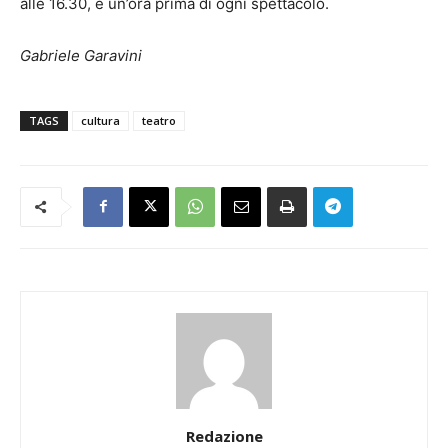
alle 16.30, e un’ora prima di ogni spettacolo.
Gabriele Garavini
TAGS
cultura
teatro
Redazione