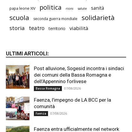
politica
sanità
papa leone XIV
rioni
salute
scuola
solidarietà
seconda guerra mondiale
storia
teatro
viabilità
territorio
ULTIMI ARTICOLI:
Post alluvione, Sogesid incontra i sindaci
dei comuni della Bassa Romagna e
dell’Appennino forlivese
07/08/2026
Bassa Romagna
Faenza, l’impegno de LA BCC per la
comunità
07/08/2026
Faenza
Faenza entra ufficialmente nel network