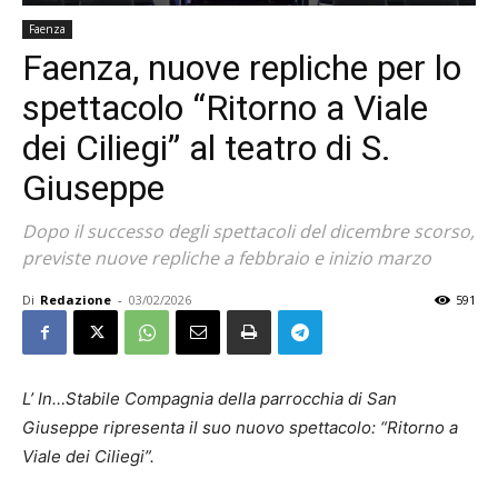
Faenza
Faenza, nuove repliche per lo
spettacolo “Ritorno a Viale
dei Ciliegi” al teatro di S.
Giuseppe
Dopo il successo degli spettacoli del dicembre scorso,
previste nuove repliche a febbraio e inizio marzo
Di
Redazione
-
03/02/2026
591
L’ In…Stabile Compagnia della parrocchia di San
Giuseppe ripresenta il suo nuovo spettacolo: “Ritorno a
Viale dei Ciliegi”.