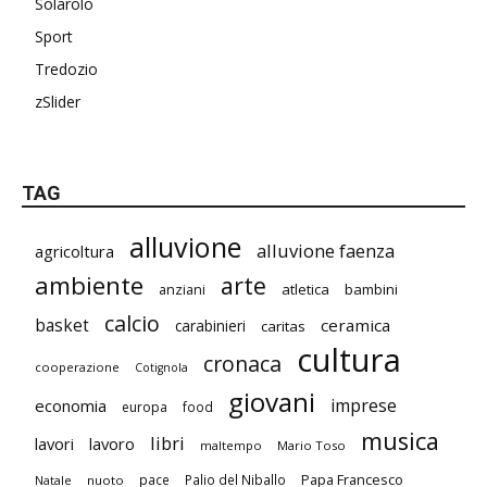
Solarolo
Sport
Tredozio
zSlider
TAG
alluvione
alluvione faenza
agricoltura
ambiente
arte
atletica
bambini
anziani
calcio
basket
ceramica
carabinieri
caritas
cultura
cronaca
cooperazione
Cotignola
giovani
imprese
economia
europa
food
musica
libri
lavori
lavoro
maltempo
Mario Toso
Papa Francesco
pace
Palio del Niballo
Natale
nuoto