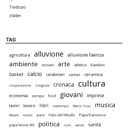
Tredozio
zSlider
TAG
alluvione
alluvione faenza
agricoltura
ambiente
arte
atletica
bambini
anziani
calcio
basket
ceramica
carabinieri
caritas
cultura
cronaca
cooperazione
Cotignola
giovani
imprese
economia
europa
food
musica
libri
lavori
lavoro
maltempo
Mario Toso
Papa Francesco
pace
Palio del Niballo
Natale
nuoto
politica
sanità
papa leone XIV
rioni
salute