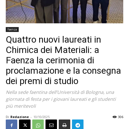
Faenza
Quattro nuovi laureati in
Chimica dei Materiali: a
Faenza la cerimonia di
proclamazione e la consegna
dei premi di studio
Nella sede faentina dell’Università di Bologna, una
giornata di festa per i giovani laureati e gli studenti
più meritevoli
Di
Redazione
-
10/10/2025
306