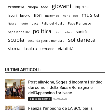
giovani
imprese
economia
europa
food
musica
libri
lavori
lavoro
maltempo
Mario Toso
Papa Francesco
pace
Palio del Niballo
Natale
nuoto
politica
sanità
papa leone XIV
rioni
salute
scuola
solidarietà
seconda guerra mondiale
storia
teatro
viabilità
territorio
ULTIMI ARTICOLI:
Post alluvione, Sogesid incontra i sindaci
dei comuni della Bassa Romagna e
dell’Appennino forlivese
07/08/2026
Bassa Romagna
Faenza, l’impegno de LA BCC per la