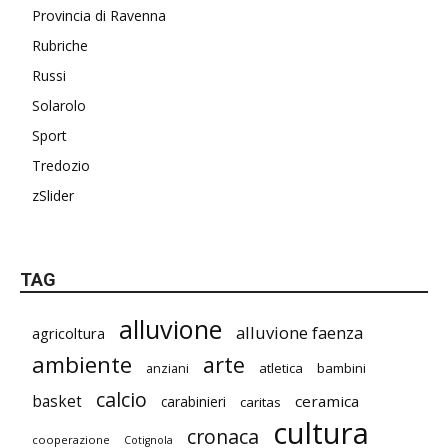
Provincia di Ravenna
Rubriche
Russi
Solarolo
Sport
Tredozio
zSlider
TAG
alluvione
alluvione faenza
agricoltura
ambiente
arte
atletica
bambini
anziani
calcio
basket
ceramica
carabinieri
caritas
cultura
cronaca
cooperazione
Cotignola