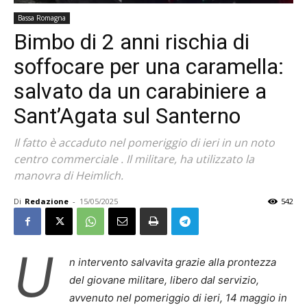
Bassa Romagna
Bimbo di 2 anni rischia di
soffocare per una caramella:
salvato da un carabiniere a
Sant’Agata sul Santerno
Il fatto è accaduto nel pomeriggio di ieri in un noto
centro commerciale . Il militare, ha utilizzato la
manovra di Heimlich.
Di
Redazione
-
15/05/2025
542
U
n intervento salvavita grazie alla prontezza
del giovane militare, libero dal servizio,
avvenuto nel pomeriggio di ieri, 14 maggio in