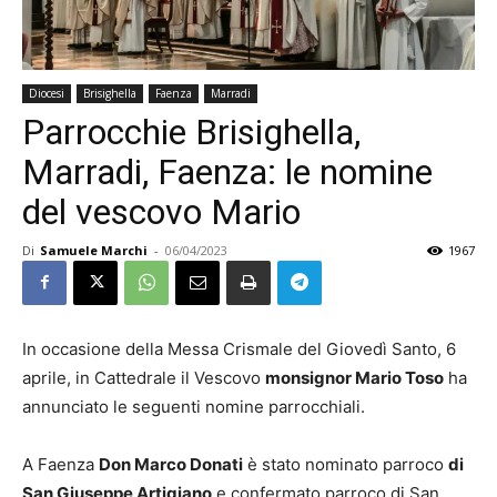
Diocesi
Brisighella
Faenza
Marradi
Parrocchie Brisighella,
Marradi, Faenza: le nomine
del vescovo Mario
Di
Samuele Marchi
-
06/04/2023
1967
In occasione della Messa Crismale del Giovedì Santo, 6
aprile, in Cattedrale il Vescovo
monsignor Mario Toso
ha
annunciato le seguenti nomine parrocchiali.
A Faenza
Don Marco Donati
è stato nominato parroco
di
San Giuseppe Artigiano
e confermato parroco di San