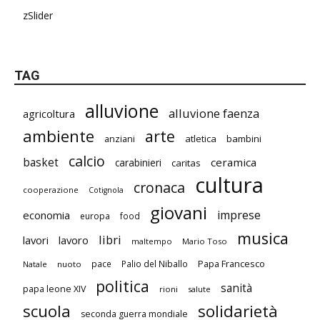
zSlider
TAG
alluvione
alluvione faenza
agricoltura
ambiente
arte
atletica
bambini
anziani
calcio
basket
ceramica
carabinieri
caritas
cultura
cronaca
cooperazione
Cotignola
giovani
imprese
economia
europa
food
musica
libri
lavori
lavoro
maltempo
Mario Toso
Papa Francesco
pace
Palio del Niballo
Natale
nuoto
politica
sanità
papa leone XIV
rioni
salute
scuola
solidarietà
seconda guerra mondiale