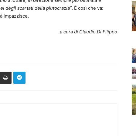
mo a lottare, in direzione sempre più ostinata e
ei degli scartati della plutocrazia”
. È così che va:
tà impazzisce.
a cura di Claudio Di Filippo