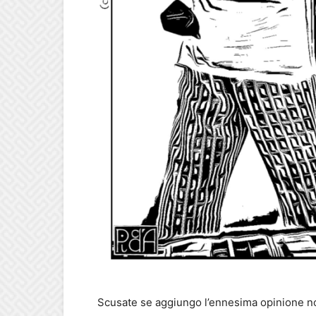
Scusate se aggiungo l’ennesima opinione no