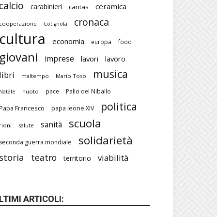
calcio
ceramica
carabinieri
caritas
cronaca
cooperazione
Cotignola
cultura
economia
europa
food
giovani
imprese
lavori
lavoro
musica
libri
maltempo
Mario Toso
pace
Palio del Niballo
Natale
nuoto
politica
Papa Francesco
papa leone XIV
scuola
sanità
rioni
salute
solidarietà
seconda guerra mondiale
storia
teatro
viabilità
territorio
LTIMI ARTICOLI: