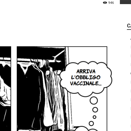
946
C