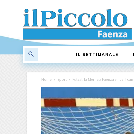
IL SETTIMANALE
Home
Sport
Futsal, la Mernap Faenza vince il c