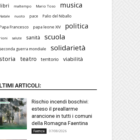
musica
libri
maltempo
Mario Toso
pace
Palio del Niballo
Natale
nuoto
politica
Papa Francesco
papa leone XIV
scuola
sanità
rioni
salute
solidarietà
seconda guerra mondiale
storia
teatro
viabilità
territorio
LTIMI ARTICOLI:
Rischio incendi boschivi:
esteso il preallarme
arancione in tutti i comuni
della Romagna Faentina
07/08/2026
Faenza