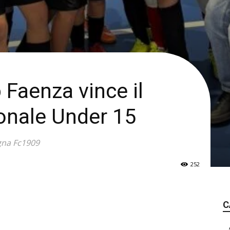
 Faenza vince il
onale Under 15
ogna Fc1909
252
C