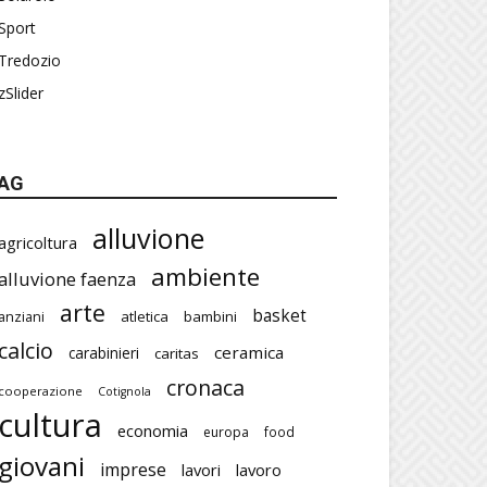
Sport
Tredozio
zSlider
AG
alluvione
agricoltura
ambiente
alluvione faenza
arte
basket
atletica
bambini
anziani
calcio
ceramica
carabinieri
caritas
cronaca
cooperazione
Cotignola
cultura
economia
europa
food
giovani
imprese
lavori
lavoro