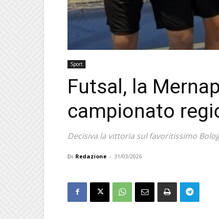
Sport
Futsal, la Mernap
campionato regi
Decisiva la vittoria sul favoritissimo Bol
Di
Redazione
-
31/03/2026