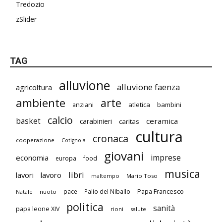
Tredozio
zSlider
TAG
alluvione
alluvione faenza
agricoltura
ambiente
arte
atletica
bambini
anziani
calcio
basket
ceramica
carabinieri
caritas
cultura
cronaca
cooperazione
Cotignola
giovani
imprese
economia
europa
food
musica
libri
lavori
lavoro
maltempo
Mario Toso
Papa Francesco
pace
Palio del Niballo
Natale
nuoto
politica
sanità
papa leone XIV
rioni
salute