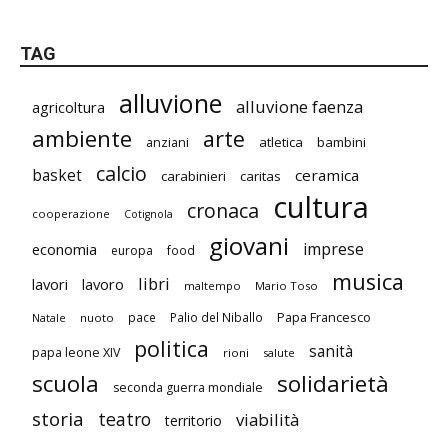
TAG
alluvione
alluvione faenza
agricoltura
ambiente
arte
atletica
bambini
anziani
calcio
basket
ceramica
carabinieri
caritas
cultura
cronaca
cooperazione
Cotignola
giovani
imprese
economia
europa
food
musica
libri
lavori
lavoro
maltempo
Mario Toso
Papa Francesco
pace
Palio del Niballo
Natale
nuoto
politica
sanità
papa leone XIV
rioni
salute
scuola
solidarietà
seconda guerra mondiale
storia
teatro
viabilità
territorio