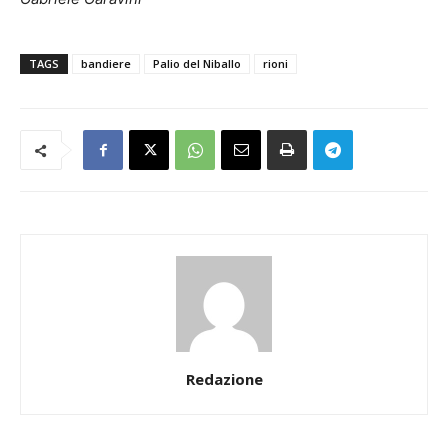
TAGS
bandiere
Palio del Niballo
rioni
Redazione