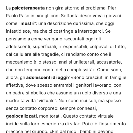
La
psicoterapeuta
non gira attorno al problema. Pier
Paolo Pasolini «negli anni Settanta descriveva i giovani
come “
mostri
”: una descrizione durissima, che oggi
infastidisce, ma che ci costringe a interrogarci. Se
pensiamo a come vengono raccontati oggi gli
adolescenti, superficiali, irresponsabili, colpevoli di tutto,
dal cellulare alle tragedie, ci rendiamo conto che il
meccanismo è lo stesso: analisi unilaterali, accusatorie,
che non tengono conto della complessità». Come sono,
allora, gli
adolescenti di oggi
? «Sono cresciuti in famiglie
affettive, dove spesso entrambi i genitori lavorano, con
un padre simbolico che assume un ruolo diverso e una
madre talvolta “virtuale”. Non sono mai soli, ma spesso
senza contatto corporeo: sempre connessi,
geolocalizzati
, monitorati. Questo contatto virtuale
incide sulla loro esperienza di vita». Poi c’ è l’inserimento
precoce nel gruppo. «Fin dal nido i bambini devono