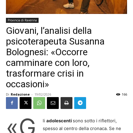
Provincia di Ravenna
Giovani, l’analisi della
psicoterapeuta Susanna
Bolognesi: «Occorre
camminare con loro,
trasformare crisi in
occasioni»
Di
Redazione
-
19/02/2026
166
«G
li
adolescenti
sono sotto i riflettori,
spesso al centro della cronaca. Se ne