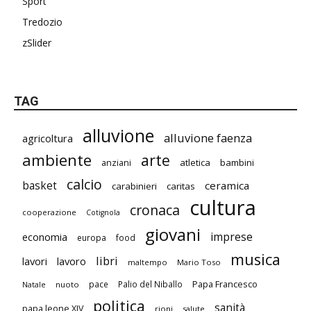
Sport
Tredozio
zSlider
TAG
alluvione
alluvione faenza
agricoltura
ambiente
arte
atletica
bambini
anziani
calcio
basket
ceramica
carabinieri
caritas
cultura
cronaca
cooperazione
Cotignola
giovani
imprese
economia
europa
food
musica
libri
lavori
lavoro
maltempo
Mario Toso
Papa Francesco
pace
Palio del Niballo
Natale
nuoto
politica
sanità
papa leone XIV
rioni
salute